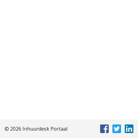
Disclaimer
Privacyverklaring
Staffing Management
Services
© 2026 Inhuurdesk Portaal