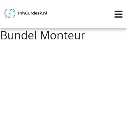
Inloggen
Home
Bundel Monteur
Aanvragen
Informatie
Inschrijven
Contact
P&P services
Support