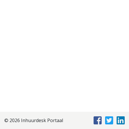
Disclaimer
Privacyverklaring
Staffing Management
Services
© 2026 Inhuurdesk Portaal