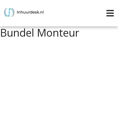
Inloggen
Home
Bundel Monteur
Aanvragen
Informatie
Inschrijven
Contact
P&P services
Support