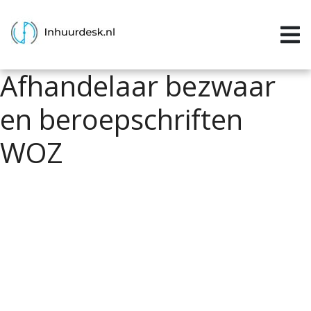
Inloggen
Home
Afhandelaar bezwaar
Aanvragen
en beroepschriften
Informatie
WOZ
Inschrijven
Contact
P&P services
Support