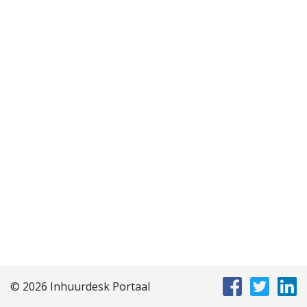
Disclaimer
Privacyverklaring
Staffing Management
Services
© 2026 Inhuurdesk Portaal