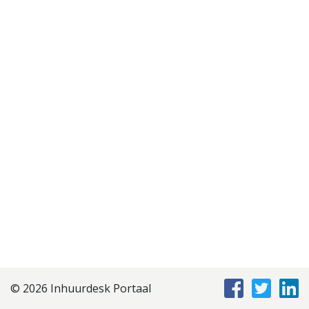
Disclaimer
Privacyverklaring
Staffing Management
Services
© 2026 Inhuurdesk Portaal