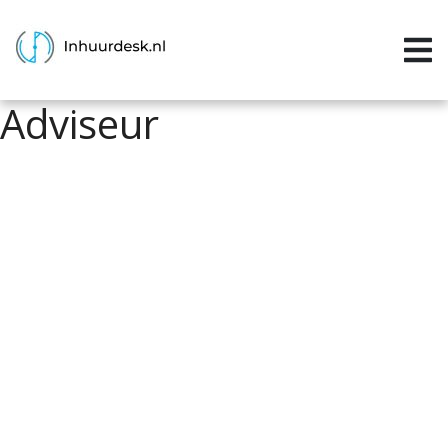
Inloggen
Home
Adviseur
Aanvragen
Informatie
Inschrijven
Contact
P&P services
Support