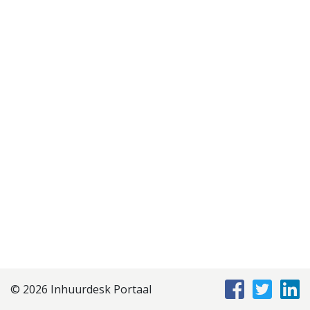
Disclaimer
Privacyverklaring
Staffing Management
Services
© 2026 Inhuurdesk Portaal