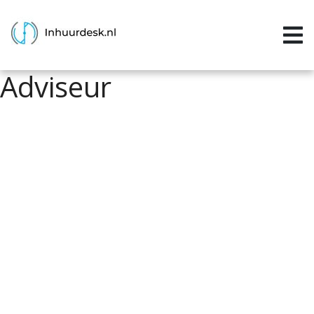
Inloggen
Home
Adviseur
Aanvragen
Informatie
Inschrijven
Contact
P&P services
Support