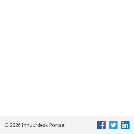
Disclaimer
Privacyverklaring
Staffing Management
Services
© 2026 Inhuurdesk Portaal