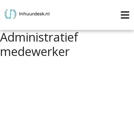
Inloggen
Home
Administratief
Aanvragen
medewerker
Informatie
Inschrijven
Contact
P&P services
Support