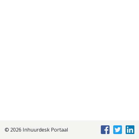
Disclaimer
Privacyverklaring
Staffing Management
Services
© 2026 Inhuurdesk Portaal