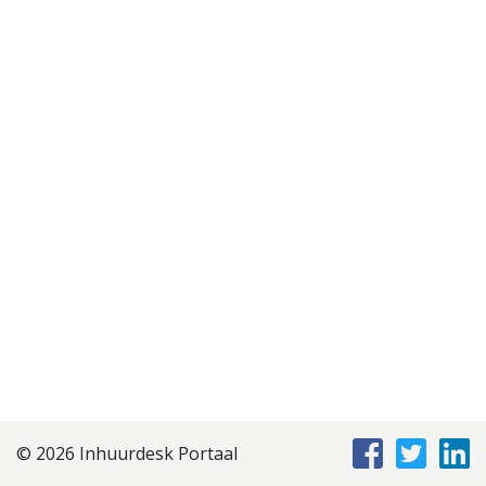
Disclaimer
Privacyverklaring
Staffing Management
Services
© 2026 Inhuurdesk Portaal